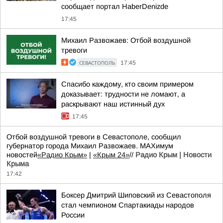
сообщает портал HaberDenizde
17:45
Михаил Развожаев: Отбой воздушной
тревоги
СЕВАСТОПОЛЬ
17:45
Спасибо каждому, кто своим примером
доказывает: трудности не ломают, а
раскрывают наш истинный дух
17:45
Отбой воздушной тревоги в Севастополе, сообщил
губернатор города Михаил Развожаев. MAXимум
новостей
«Радио Крым»
|
«Крым 24»
//
Радио Крым | Новости
Крыма
17:42
Боксер Дмитрий Шиповский из Севастополя
стал чемпионом Спартакиады народов
России