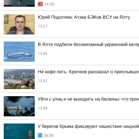
14:00
Юрий Подоляка: Атака БЭКов ВСУ на Ялту
13:27
В Ялте подбили безэкипажный украинский кате
13:45
Не кофе пить: Крючков рассказал о приплывше
13:51
Уйти с улиц и не выходить на балконы: что пр
13:49
У берегов Крыма фиксируют нашествие хищно
06:06