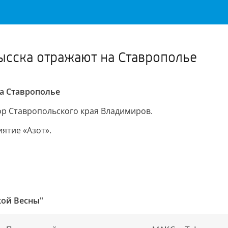
Важное о ситуации в регионе официально
Перейти
>>
ысска отражают на Ставрополье
а Ставрополье
ор Ставропольского края Владимиров.
ятие «Азот».
кой Весны"