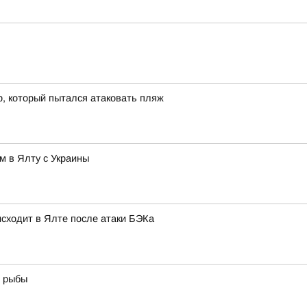
р, который пытался атаковать пляж
м в Ялту с Украины
оисходит в Ялте после атаки БЭКа
й рыбы