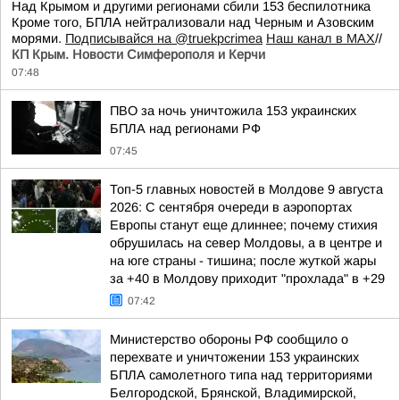
Над Крымом и другими регионами сбили 153 беспилотника
Кроме того, БПЛА нейтрализовали над Черным и Азовским
морями.
Подписывайся на @truekpcrimea
Наш канал в MAX
//
КП Крым. Новости Симферополя и Керчи
07:48
ПВО за ночь уничтожила 153 украинских
БПЛА над регионами РФ
07:45
Топ-5 главных новостей в Молдове 9 августа
2026: С сентября очереди в аэропортах
Европы станут еще длиннее; почему стихия
обрушилась на север Молдовы, а в центре и
на юге страны - тишина; после жуткой жары
за +40 в Молдову приходит "прохлада" в +29
07:42
Министерство обороны РФ сообщило о
перехвате и уничтожении 153 украинских
БПЛА самолетного типа над территориями
Белгородской, Брянской, Владимирской,