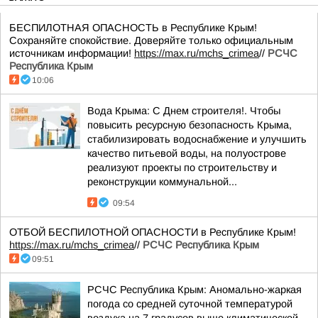
БЕСПИЛОТНАЯ ОПАСНОСТЬ в Республике Крым!
Сохраняйте спокойствие. Доверяйте только официальным
источникам информации!
https://max.ru/mchs_crimea
//
РСЧС
Республика Крым
10:06
Вода Крыма: С Днем строителя!. Чтобы
повысить ресурсную безопасность Крыма,
стабилизировать водоснабжение и улучшить
качество питьевой воды, на полуострове
реализуют проекты по строительству и
реконструкции коммунальной...
09:54
ОТБОЙ БЕСПИЛОТНОЙ ОПАСНОСТИ в Республике Крым!
https://max.ru/mchs_crimea
//
РСЧС Республика Крым
09:51
РСЧС Республика Крым: Аномально-жаркая
погода со средней суточной температурой
воздуха на 7 градусов выше климатической