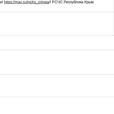
ии!
https://max.ru/mchs_crimea
//
РСЧС Республика Крым