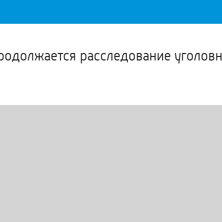
Важное о ситуации в регионе официально
Перейти
>>
одолжается расследование уголовн