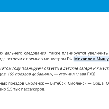
Важное о ситуации в регионе официально
Перейти
>>
ах дальнего следования, также планируется увеличить
 ходе встречи с премьер-министром РФ
Михаилом Мишу
том году планируем отвезти в детские лагеря и к мест
ов. 165 поездов добавили
», — уточнил глава РЖД.
ных поездов Смоленск — Витебск, Смоленск — Орша. Он
но 5,5 тыс пассажиров.