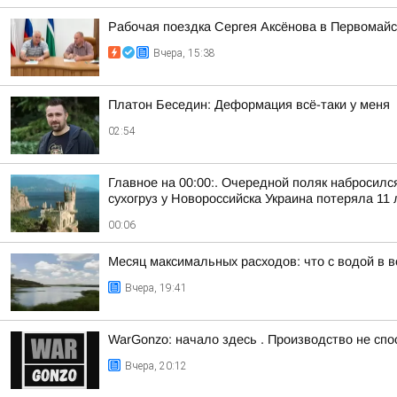
Рабочая поездка Сергея Аксёнова в Первомайск
Вчера, 15:38
Платон Беседин: Деформация всё-таки у меня
02:54
Главное на 00:00:. Очередной поляк набросилс
сухогруз у Новороссийска Украина потеряла 11 
00:06
Месяц максимальных расходов: что с водой в
Вчера, 19:41
WarGonzo: начало здесь . Производство не спо
Вчера, 20:12