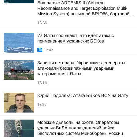
Bombardier ARTEMIS II (Airborne
Reconnaissance and Target Exploitation Multi-
Mission System) позывной BRIO66, бортовой...
13:36
Из Ялты сообщают, что идёт атака с
применением украинских БЭКов
13:42
Записки ветерана: Украинские дегенераты
атаковали безэкипажными ударными
катерами пляж Ялты
13:16
Юрий Подоляка: Атака БЭКов ВСУ на Ялту
13:27
Морские дьяволы на охоте. Операторы
ударных БпЛА подразделений войск
беспилотных систем Минобороны России