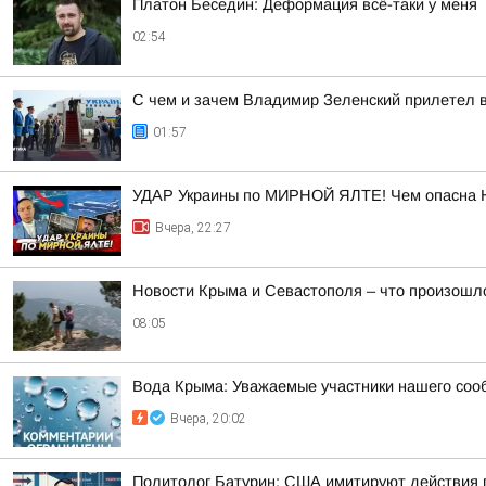
Платон Беседин: Деформация всё-таки у меня
02:54
С чем и зачем Владимир Зеленский прилетел 
01:57
УДАР Украины по МИРНОЙ ЯЛТЕ! Чем опасна 
Вчера, 22:27
Новости Крыма и Севастополя – что произошло
08:05
Вода Крыма: Уважаемые участники нашего соо
Вчера, 20:02
Политолог Батурин: США имитируют действия п