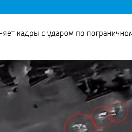
Важное о ситуации в регионе официально
Перейти
>>
няет кадры с ударом по погранично