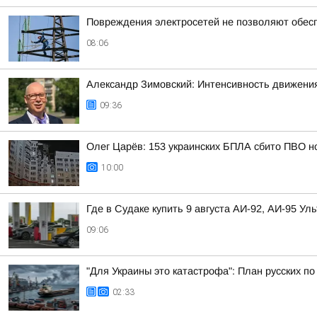
Повреждения электросетей не позволяют обес
08:06
Александр Зимовский: Интенсивность движения
09:36
Олег Царёв: 153 украинских БПЛА сбито ПВО н
10:00
Где в Судаке купить 9 августа АИ-92, АИ-95 Ул
09:06
"Для Украины это катастрофа": План русских
02:33