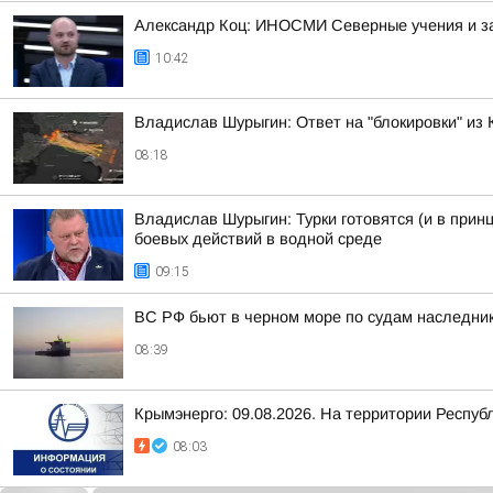
Александр Коц: ИНОСМИ Северные учения и з
10:42
Владислав Шурыгин: Ответ на "блокировки" из
08:18
Владислав Шурыгин: Турки готовятся (и в прин
боевых действий в водной среде
09:15
ВС РФ бьют в черном море по судам наследни
08:39
Крымэнерго: 09.08.2026. На территории Респу
08:03