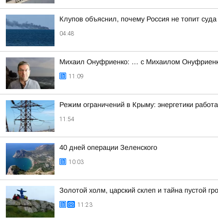
Клупов объяснил, почему Россия не топит суд
04:48
Михаил Онуфриенко: … с Михаилом Онуфриенко 
11:09
Режим ограничений в Крыму: энергетики работа
11:54
40 дней операции Зеленского
10:03
Золотой холм, царский склеп и тайна пустой гр
11:23