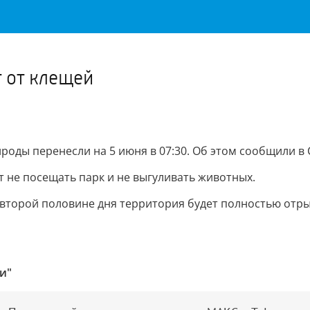
Важное о ситуации в регионе официально
Перейти
>>
 от клещей
оды перенесли на 5 июня в 07:30. Об этом сообщили в
т не посещать парк и не выгуливать животных.
 второй половине дня территория будет полностью отры
и"