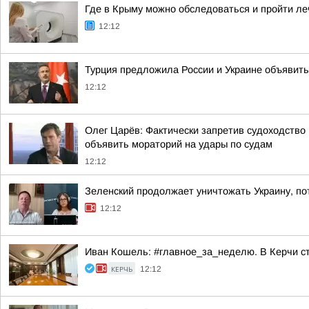
Где в Крыму можно обследоваться и пройти ле
12:12
Турция предложила России и Украине объявить
12:12
Олег Царёв: Фактически запретив судоходств
объявить мораторий на удары по судам
12:12
Зеленский продолжает уничтожать Украину, по
12:12
Иван Кошель: #главное_за_неделю. В Керчи ст
КЕРЧЬ
12:12