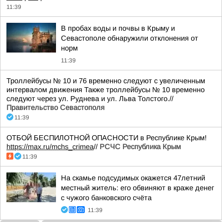
11:39
В пробах воды и почвы в Крыму и
Севастополе обнаружили отклонения от
норм
11:39
Троллейбусы № 10 и 76 временно следуют с увеличенным
интервалом движения Также троллейбусы № 10 временно
следуют через ул. Руднева и ул. Льва Толстого.//
Правительство Севастополя
11:39
ОТБОЙ БЕСПИЛОТНОЙ ОПАСНОСТИ в Республике Крым!
https://max.ru/mchs_crimea
//
РСЧС Республика Крым
11:39
На скамье подсудимых окажется 47летний
местный житель: его обвиняют в краже денег
с чужого банковского счёта
11:39