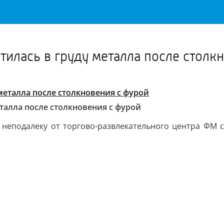
Важное о ситуации в регионе официально
Перейти
>>
илась в груду металла после столк
талла после столкновения с фурой
неподалеку от торгово-развлекательного центра ФМ с