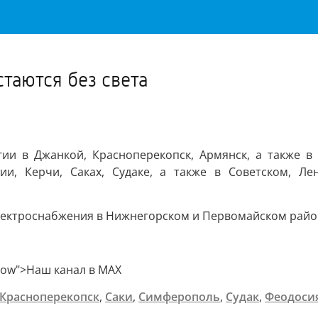
Важное о ситуации в регионе официально
Перейти
>>
стаются без света
гии в Джанкой, Красноперекопск, Армянск, а также 
и, Керчи, Саках, Судаке, а также в Советском, Лен
ектроснабжения в Нижнегорском и Первомайском район
ollow">Наш канал в MAX
Красноперекопск
,
Саки
,
Симферополь
,
Судак
,
Феодоси