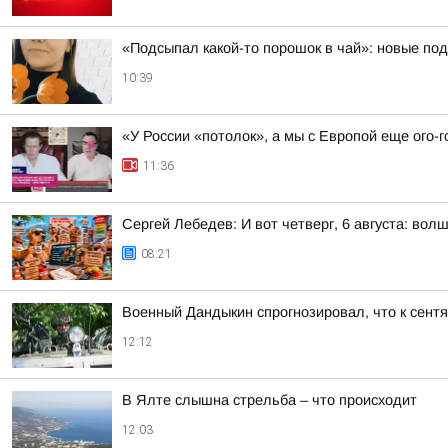
«Подсыпал какой-то порошок в чай»: новые по
10:39
«У России «потолок», а мы с Европой еще ого-г
11:36
Сергей Лебедев: И вот четверг, 6 августа: во
08:21
Военный Дандыкин спрогнозировал, что к сент
12:12
В Ялте слышна стрельба – что происходит
12:03