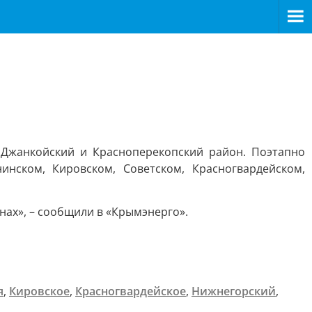
>
в Джанкойский и Красноперекопский район. Поэтапно
инском, Кировском, Советском, Красногвардейском,
ах», – сообщили в «Крымэнерго».
я
,
Кировское
,
Красногвардейское
,
Нижнегорский
,