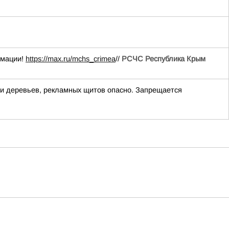
рмации!
https://max.ru/mchs_crimea
//
РСЧС Республика Крым
изи деревьев, рекламных щитов опасно. Запрещается