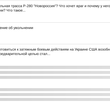
ьная трасса Р-280 "Новороссия"? Что хочет враг и почему у нег
и? Что такое...
ение об увольнении
 готовиться к затяжным боевым действиям на Украине США возо
редварительной целью стал...