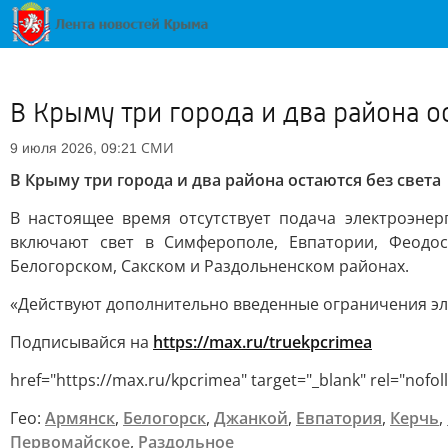
В Крыму три города и два района о
СМИ
9 июля 2026, 09:21
В Крыму три города и два района остаются без света
В настоящее время отсутствует подача электроэнер
включают свет в Симферополе, Евпатории, Феодоси
Белогорском, Сакском и Раздольненском районах.
«Действуют дополнительно введенные ограничения эл
Подписывайся на
https://max.ru/truekpcrimea
href="https://max.ru/kpcrimea" target="_blank" rel="nof
Гео:
Армянск
,
Белогорск
,
Джанкой
,
Евпатория
,
Керчь
,
Первомайское
,
Раздольное