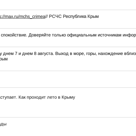
ps://max.ru/mchs_crimea
//
РСЧС Республика Крым
окойствие. Доверяйте только официальным источникам инфо
у днем 7 и днем 8 августа. Выход в море, горы, нахождение вбл
Крым
ступает. Как проходит лето в Крыму
ады