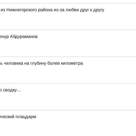
з Нижнегорского района из-за любви друг к другу
Ленур Абдураманов
ь человека на глубину более километра
ую сводку…
ический плацдарм