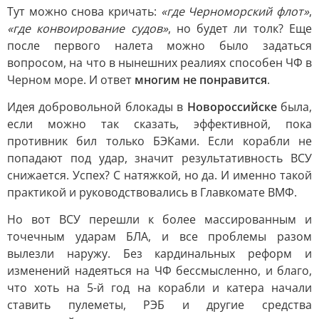
Тут можно снова кричать:
«где Черноморский флот»
,
«где конвоирование судов»
, но будет ли толк? Еще
после первого налета можно было задаться
вопросом, на что в нынешних реалиях способен ЧФ в
Черном море. И ответ
многим не понравится
.
Идея добровольной блокады в
Новороссийске
была,
если можно так сказать, эффективной, пока
противник бил только БЭКами. Если корабли не
попадают под удар, значит результативность ВСУ
снижается. Успех? С натяжкой, но да. И именно такой
практикой и руководствовались в Главкомате ВМФ.
Но вот ВСУ перешли к более массированным и
точечным ударам БЛА, и все проблемы разом
вылезли наружу. Без кардинальных реформ и
изменений надеяться на ЧФ бессмысленно, и благо,
что хоть на 5-й год на корабли и катера начали
ставить пулеметы, РЭБ и другие средства