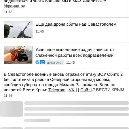
подписаться и знать больше Мы в MAX Аналитика//
Украина.ру
11:48
Еще два дрона сбиты над Севастополем
11:45
Успешное выполнение задач зависит от
слаженной работы всех подразделений
БЕЛОГОРСК
11:45
В Севастополе военные вновь отражают атаку ВСУ Сбито 2
беспилотника в районе Северной стороны над морем,
сообщил губернатор города Михаил Развожаев. Больше
новостей Вести Крым:
Telegram
|
VK
| |
Сайт
|//
ВЕСТИ КРЫМ
11:45