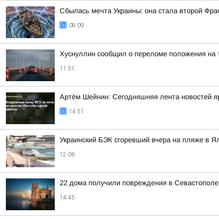
Сбылась мечта Украины: она стала второй Фра
08:09
Хуснуллин сообщил о переломе положения на 
11:51
Артём Шейнин: Сегодняшняя лента новостей яр
14:51
Украинский БЭК сгоревший вчера на пляже в Я
12:06
22 дома получили повреждения в Севастополе 
14:45