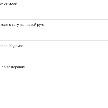
ерное море
еля с тату на правой руке
олее 20 домов
шло возгорание