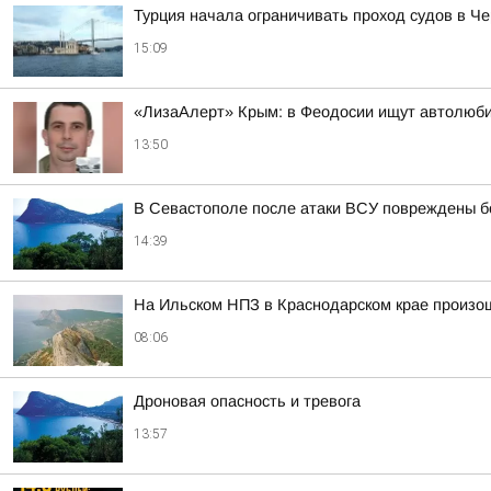
Турция начала ограничивать проход судов в Ч
15:09
«ЛизаАлерт» Крым: в Феодосии ищут автолюбит
13:50
В Севастополе после атаки ВСУ повреждены б
14:39
На Ильском НПЗ в Краснодарском крае произо
08:06
Дроновая опасность и тревога
13:57