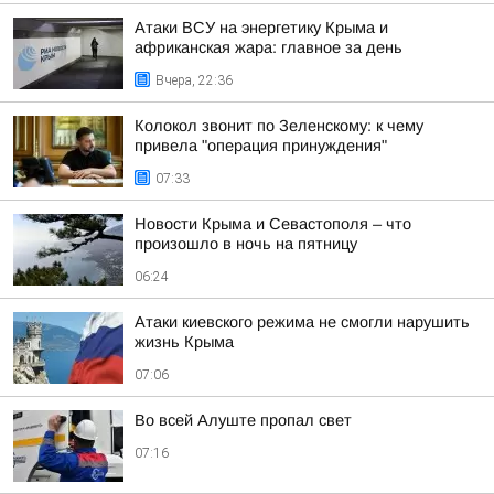
Атаки ВСУ на энергетику Крыма и
африканская жара: главное за день
Вчера, 22:36
Колокол звонит по Зеленскому: к чему
привела "операция принуждения"
07:33
Новости Крыма и Севастополя – что
произошло в ночь на пятницу
06:24
Атаки киевского режима не смогли нарушить
жизнь Крыма
07:06
Во всей Алуште пропал свет
07:16