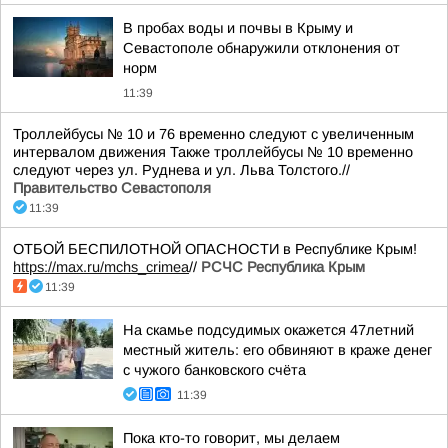
В пробах воды и почвы в Крыму и
Севастополе обнаружили отклонения от
норм
11:39
Троллейбусы № 10 и 76 временно следуют с увеличенным
интервалом движения Также троллейбусы № 10 временно
следуют через ул. Руднева и ул. Льва Толстого.//
Правительство Севастополя
11:39
ОТБОЙ БЕСПИЛОТНОЙ ОПАСНОСТИ в Республике Крым!
https://max.ru/mchs_crimea
//
РСЧС Республика Крым
11:39
На скамье подсудимых окажется 47летний
местный житель: его обвиняют в краже денег
с чужого банковского счёта
11:39
Пока кто-то говорит, мы делаем