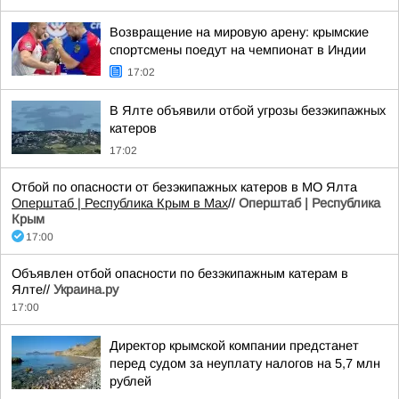
Возвращение на мировую арену: крымские
спортсмены поедут на чемпионат в Индии
17:02
В Ялте объявили отбой угрозы безэкипажных
катеров
17:02
Отбой по опасности от безэкипажных катеров в МО Ялта
Оперштаб | Республика Крым в Мax
//
Оперштаб | Республика
Крым
17:00
Объявлен отбой опасности по безэкипажным катерам в
Ялте//
Украина.ру
17:00
Директор крымской компании предстанет
перед судом за неуплату налогов на 5,7 млн
рублей