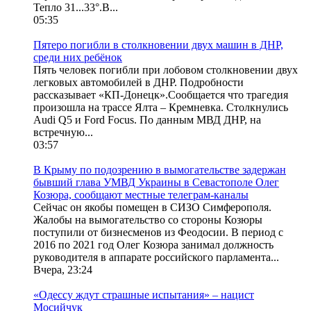
Тепло 31...33°.В...
05:35
Пятеро погибли в столкновении двух машин в ДНР,
среди них ребёнок
Пять человек погибли при лобовом столкновении двух
легковых автомобилей в ДНР. Подробности
рассказывает «КП-Донецк».Сообщается что трагедия
произошла на трассе Ялта – Кремневка. Столкнулись
Audi Q5 и Ford Focus. По данным МВД ДНР, на
встречную...
03:57
В Крыму по подозрению в вымогательстве задержан
бывший глава УМВД Украины в Севастополе Олег
Козюра, сообщают местные телеграм-каналы
Сейчас он якобы помещен в СИЗО Симферополя.
Жалобы на вымогательство со стороны Козюры
поступили от бизнесменов из Феодосии. В период с
2016 по 2021 год Олег Козюра занимал должность
руководителя в аппарате российского парламента...
Вчера, 23:24
«Одессу ждут страшные испытания» – нацист
Мосийчук