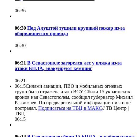
06:36
06:30
Под Алуштой тушили крупный пожар из-за
оборвавшегося провода
06:30
06:21
В Севастополе загорелся лес у пляжа из-за
атаки БПЛА, эвакуируют кемпинг
06:21
06:15
Силами авиации, ПВО и мобильных огневых
групп была отражена атака ВСУ Сбили 15 украинских
дронов над Севастополем, сообщил губернатор Михаил
Развожаев. По предварительной информации никто не
пострадал.
Подписаться на ТВЦ в МАКС
//
ТВ Центр |
ТВЦ
06:15
06:14
В Севастополе сбили 15 БПЛА - в районе пляжа