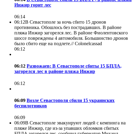
Инжир горит лес
06:14
06:12
В Севастополе за ночь сбито 15 дронов
противника. Обошлось без пострадавших. В районе
пляжа Инжир загорелся лес. В районе Фиолентовского
шоссе повреждены 4 автомобиля. Большинство дронов
было сбито еще на подлете.//
Colonelcassad
06:12
06:12
Развожаев: В Севастополе сбиты 15 БПЛА,
загорелся лес в районе пляжа Инжир
06:12
06:09
Возле Севастополя сбили 15 украинских
беспилотников
06:09
06:09
В Севастополе эвакуируют людей с кемпинга на
пляже Инжир, где из-за упавших обломков сбитых
БПЛА загорелся лес, сообщил губернатор Михаил