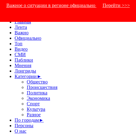
Важное о ситуации в регионе официально
Перейти
>>>
Главная
Лента
Важно
Официально
Топ
Видео
СМИ
Паблики
Мнения
Лонгриды
Категории
►
Общество
Происшествия
Политика
Экономика
Спорт
Культура
Разное
По городам
►
Персоны
О нас