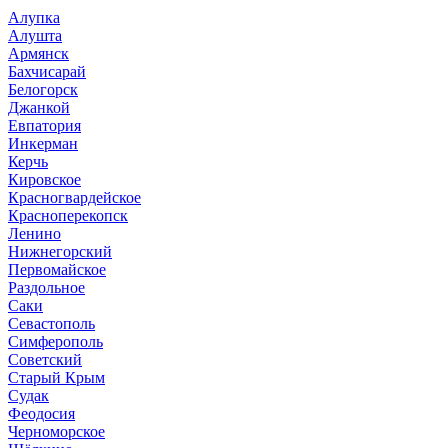
Алупка
Алушта
Армянск
Бахчисарай
Белогорск
Джанкой
Евпатория
Инкерман
Керчь
Кировское
Красногвардейское
Красноперекопск
Ленино
Нижнегорский
Первомайское
Раздольное
Саки
Севастополь
Симферополь
Советский
Старый Крым
Судак
Феодосия
Черноморское