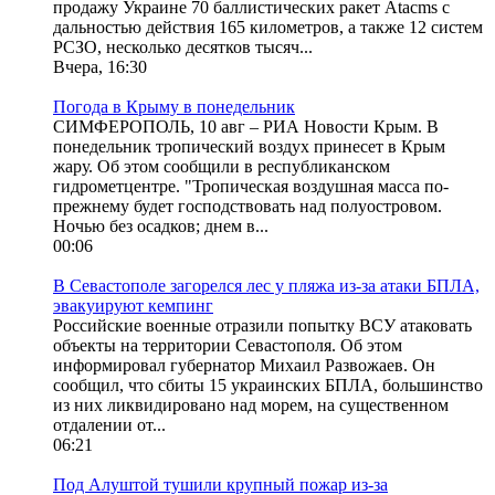
продажу Украине 70 баллистических ракет Atacms с
дальностью действия 165 километров, а также 12 систем
РСЗО, несколько десятков тысяч...
Вчера, 16:30
Погода в Крыму в понедельник
СИМФЕРОПОЛЬ, 10 авг – РИА Новости Крым. В
понедельник тропический воздух принесет в Крым
жару. Об этом сообщили в республиканском
гидрометцентре. "Тропическая воздушная масса по-
прежнему будет господствовать над полуостровом.
Ночью без осадков; днем в...
00:06
В Севастополе загорелся лес у пляжа из-за атаки БПЛА,
эвакуируют кемпинг
Российские военные отразили попытку ВСУ атаковать
объекты на территории Севастополя. Об этом
информировал губернатор Михаил Развожаев. Он
сообщил, что сбиты 15 украинских БПЛА, большинство
из них ликвидировано над морем, на существенном
отдалении от...
06:21
Под Алуштой тушили крупный пожар из-за