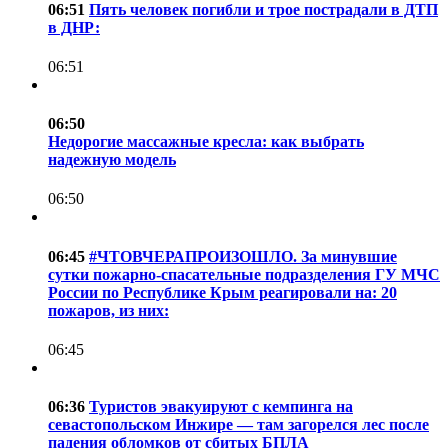
06:51
Пять человек погибли и трое пострадали в ДТП
в ДНР:
06:51
06:50
Недорогие массажные кресла: как выбрать
надежную модель
06:50
06:45
#ЧТОВЧЕРАПРОИЗОШЛО. За минувшие
сутки пожарно-спасательные подразделения ГУ МЧС
России по Республике Крым реагировали на: 20
пожаров, из них:
06:45
06:36
Туристов эвакуируют с кемпинга на
севастопольском Инжире — там загорелся лес после
падения обломков от сбитых БПЛА