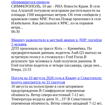
оборвавшегося провода
СИМФЕРОПОЛЬ, 10 авг - РИА Новости Крым. В селе
под Алуштой потушили возгорание растительности на
площади 1500 квадратных метров. Об этом сообщили у
крымском главке МЧС России.Пожар произошел в селе
Изобильное. Как рассказали в МЧС, из-за порывов
ветра...
06:30
Машину разворотило в жесткой аварии в ДНР: погибли
5 человек
ДТП произошло на трассе Ялта — Кремнёвка. По
предварительным данным, водитель Audi Q5 выехал на
встречную полосу и столкнулся с Ford Focus.В
результате три человека в Audi получили ранения. В
Ford погибли водитель и четыре пассажира, среди них...
Вчера, 22:33
Погода на 10 августа 2026 года в Крыму и Севастополе:
воздух прогреется до 33 градусов
10 августа на полуострове в силе штормовое
предупреждение.В Симферополе переменная
облачность. Ветер северо-восточный 7-12 м/с.
Температура воздуха днем 31...33°.В Севастополе
переменная облачность. Ветер северо-западный 7-12 м/с.