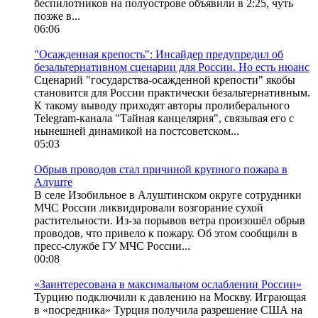
беспилотников на полуострове объявили в 2:25, чуть
позже в...
06:06
"Осажденная крепость": Инсайдер предупредил об
безальтернативном сценарии для России. Но есть нюанс
Сценарий "государства-осажденной крепости" якобы
становится для России практически безальтернативным.
К такому выводу приходят авторы пролиберального
Telegram-канала "Тайная канцелярия", связывая его с
нынешней динамикой на постсоветском...
05:03
Обрыв проводов стал причиной крупного пожара в
Алуште
В селе Изобильное в Алуштинском округе сотрудники
МЧС России ликвидировали возгорание сухой
растительности. Из-за порывов ветра произошёл обрыв
проводов, что привело к пожару. Об этом сообщили в
пресс-службе ГУ МЧС России...
00:08
«Заинтересована в максимальном ослаблении России»
Турцию подключили к давлению на Москву. Играющая
в «посредника» Турция получила разрешение США на