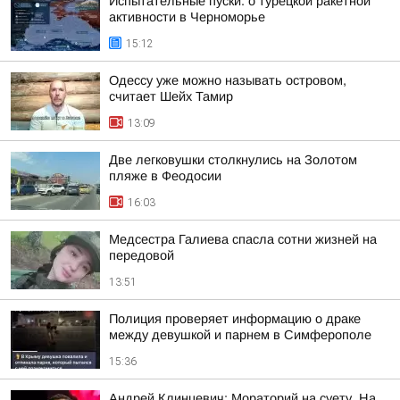
Испытательные пуски. о турецкой ракетной
активности в Черноморье
15:12
Одессу уже можно называть островом,
считает Шейх Тамир
13:09
Две легковушки столкнулись на Золотом
пляже в Феодосии
16:03
Медсестра Галиева спасла сотни жизней на
передовой
13:51
Полиция проверяет информацию о драке
между девушкой и парнем в Симферополе
15:36
Андрей Клинцевич: Мораторий на суету. На