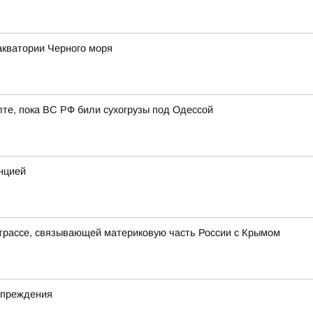
акватории Черного моря
лте, пока ВС РФ били сухогрузы под Одессой
нцией
трассе, связывающей материковую часть России с Крымом
упреждения