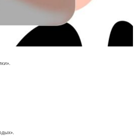
ки».
одых».