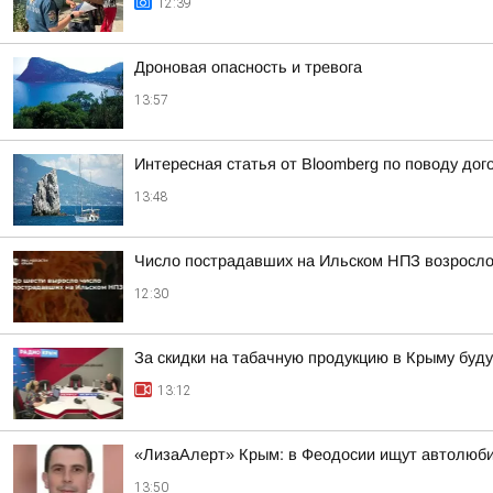
12:39
Дроновая опасность и тревога
13:57
Интересная статья от Bloomberg по поводу дог
13:48
Число пострадавших на Ильском НПЗ возросло
12:30
За скидки на табачную продукцию в Крыму буд
13:12
«ЛизаАлерт» Крым: в Феодосии ищут автолюбит
13:50