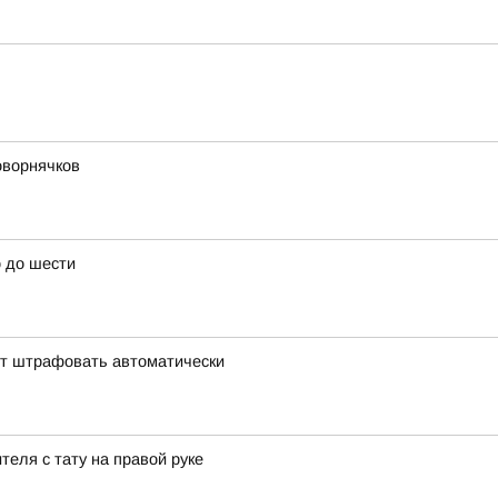
оворнячков
 до шести
ут штрафовать автоматически
еля с тату на правой руке