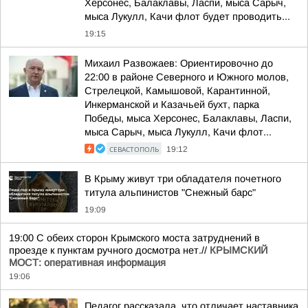
Херсонес, Балаклавы, Ласпи, мыса Сарыч,
мыса Лукулл, Качи флот будет проводить...
19:15
Михаил Развожаев: Ориентировочно до
22:00 в районе Северного и Южного молов,
Стрелецкой, Камышовой, Карантинной,
Инкерманской и Казачьей бухт, парка
Победы, мыса Херсонес, Балаклавы, Ласпи,
мыса Сарыч, мыса Лукулл, Качи флот...
СЕВАСТОПОЛЬ
19:12
В Крыму живут три обладателя почетного
титула альпинистов "Снежный барс"
19:09
19:00 С обеих сторон Крымского моста затруднений в
проезде к пунктам ручного досмотра нет.//
КРЫМСКИЙ
МОСТ: оперативная информация
19:06
Педагог рассказала, что отличает наставника