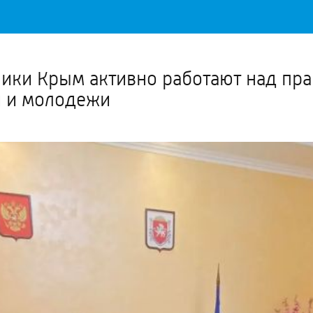
Важное о ситуации в регионе официально
Перейти
>>
лики Крым активно работают над п
й и молодежи