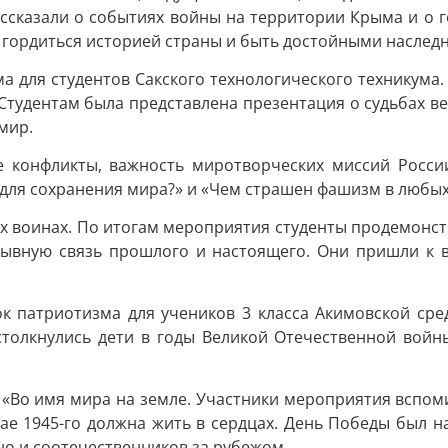
ссказали о событиях войны на территории Крыма и о г
гордиться историей страны и быть достойными наследн
а для студентов Сакского технологического техникума
Студентам была представлена презентация о судьбах 
мир.
ые конфликты, важность миротворческих миссий Росси
 для сохранения мира?» и «Чем страшен фашизм в любых
х воинах. По итогам мероприятия студенты продемонс
ывную связь прошлого и настоящего. Они пришли к вы
к патриотизма для учеников 3 класса Акимовской сре
и столкнулись дети в годы Великой Отечественной вой
 «Во имя мира на земле. Участники мероприятия вспом
е 1945-го должна жить в сердцах. День Победы был н
но и соотечественников за рубежом.