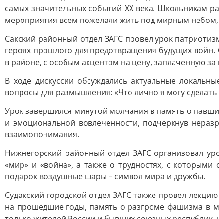
самых значительных событий XX века. Школьникам ра
мероприятия всем пожелали жить под мирным небом, 
Сакский районный отдел ЗАГС провел урок патриотизм
героях прошлого для предотвращения будущих войн. 
в районе, с особым акцентом на цену, заплаченную за 
В ходе дискуссии обсуждались актуальные локальн
вопросы для размышления: «Что лично я могу сделать
Урок завершился минутой молчания в память о павши
и эмоциональной вовлеченности, подчеркнув неразр
взаимопонимания.
Нижнегорский районный отдел ЗАГС организовал уро
«мир» и «война», а также о трудностях, с которым
подарок воздушные шары – символ мира и дружбы.
Судакский городской отдел ЗАГС также провел лекцию
на прошедшие годы, память о разгроме фашизма в ма
только жителей России и бывших союзных республик, 