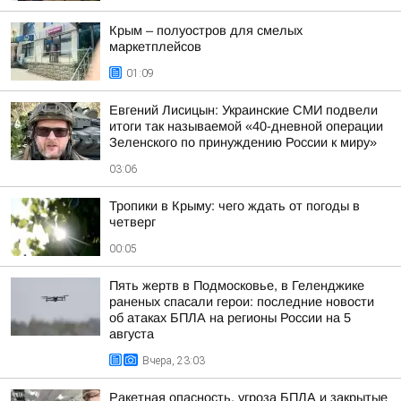
Крым – полуостров для смелых
маркетплейсов
01:09
Евгений Лисицын: Украинские СМИ подвели
итоги так называемой «40-дневной операции
Зеленского по принуждению России к миру»
03:06
Тропики в Крыму: чего ждать от погоды в
четверг
00:05
Пять жертв в Подмосковье, в Геленджике
раненых спасали герои: последние новости
об атаках БПЛА на регионы России на 5
августа
Вчера, 23:03
Ракетная опасность, угроза БПЛА и закрытые