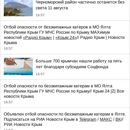
Черноморский район частично останется без
света 11 августа
16:57
Отбой опасности от безэкипажных катеров в МО Ялта
Республики Крым ГУ МЧС России по Крыму MAXимум
новостей
«Радио Крым»
|
«Крым 24»
//
Радио Крым | Новости
Крыма
16:57
Больше 700 крымчан нашли работу за пять
лет благодаря субсидиям Соцфонда
16:57
Отбой опасности по безэкипажным катерам в МО Ялта
Республики Крым ГУ МЧС России по Крыму//
Крым 24 |Z| Все
новости Крыма
16:57
Объявлен отбой опасности по безэкипажным катерам в Ялте.
Подписаться на РИА Новости Крым в
Telegram
/
МАКС
/
ВК
//
РИА Новости Крым