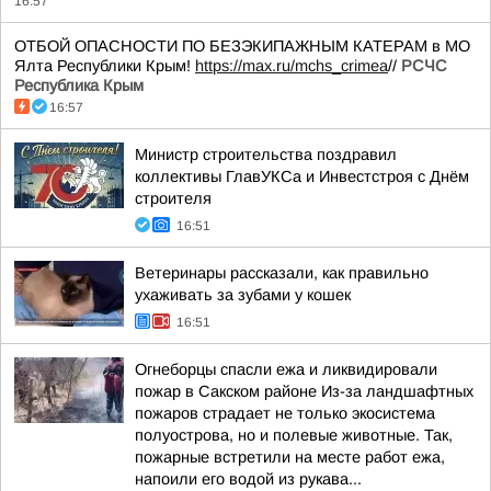
16:57
ОТБОЙ ОПАСНОСТИ ПО БЕЗЭКИПАЖНЫМ КАТЕРАМ в МО
Ялта Республики Крым!
https://max.ru/mchs_crimea
//
РСЧС
Республика Крым
16:57
Министр строительства поздравил
коллективы ГлавУКСа и Инвестстроя с Днём
строителя
16:51
Ветеринары рассказали, как правильно
ухаживать за зубами у кошек
16:51
Огнеборцы спасли ежа и ликвидировали
пожар в Сакском районе Из-за ландшафтных
пожаров страдает не только экосистема
полуострова, но и полевые животные. Так,
пожарные встретили на месте работ ежа,
напоили его водой из рукава...