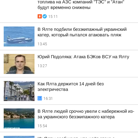
топлива на АЗС компаний "ТЭС" и "Атан"
будут временно снижены
15:11
В Ялте подбили безэкипажный украинский
катер, который пытался атаковать пляж
13:45
Юрий Подоляка: Атака БЭКов ВСУ на Ялту
13:27
Как Ялта держится 14 дней без
электричества
16:31
В Ялте людей срочно увели с набережной из-
за украинского безэкипажного катера
15:54