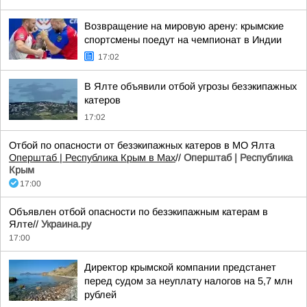
Возвращение на мировую арену: крымские
спортсмены поедут на чемпионат в Индии
17:02
В Ялте объявили отбой угрозы безэкипажных
катеров
17:02
Отбой по опасности от безэкипажных катеров в МО Ялта
Оперштаб | Республика Крым в Мax
//
Оперштаб | Республика
Крым
17:00
Объявлен отбой опасности по безэкипажным катерам в
Ялте//
Украина.ру
17:00
Директор крымской компании предстанет
перед судом за неуплату налогов на 5,7 млн
рублей