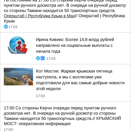
По состоянию на 17:00 Со стороны Керчи очереди перед
пунктом ручного досмотра нет. В очереди на ручной досмотр
со стороны Тамани находится 50 транспортных средств.
Оперштаб | Республика Крым в Мax
//
Оперштаб | Республика
Крым
17:03
Ирина Кивико: Более 14,8 млрд рублей
направлено на социальные выплаты с
начала года
17:03
Кот Мостик: Жаркая крымская пятница
наступила, и мы с коллегами уже
подготовили для вас самые добрые новости
этой недели
17:03
17:00 Со стороны Керчи очереди перед пунктом ручного
досмотра нет. В очереди на ручной досмотр со стороны
Тамани находится 50 транспортных средств.//
КРЫМСКИЙ
МОСТ: оперативная информация
17:03