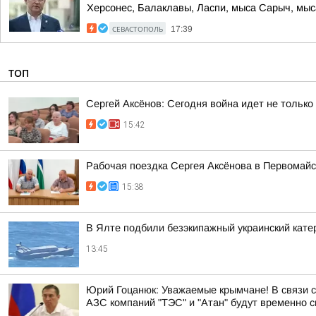
Херсонес, Балаклавы, Ласпи, мыса Сарыч, мыса
СЕВАСТОПОЛЬ
17:39
ТОП
Сергей Аксёнов: Сегодня война идет не только
15:42
Рабочая поездка Сергея Аксёнова в Первомайск
15:38
В Ялте подбили безэкипажный украинский кате
13:45
Юрий Гоцанюк: Уважаемые крымчане! В связи 
АЗС компаний "ТЭС" и "Атан" будут временно 