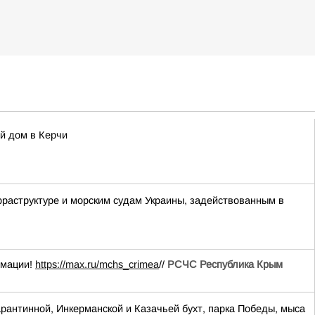
й дом в Керчи
аструктуре и морским судам Украины, задействованным в
рмации!
https://max.ru/mchs_crimea
//
РСЧС Республика Крым
антинной, Инкерманской и Казачьей бухт, парка Победы, мыса