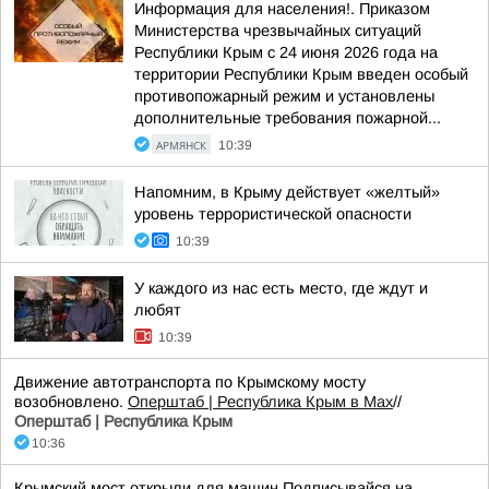
Информация для населения!. Приказом
Министерства чрезвычайных ситуаций
Республики Крым с 24 июня 2026 года на
территории Республики Крым введен особый
противопожарный режим и установлены
дополнительные требования пожарной...
АРМЯНСК
10:39
Напомним, в Крыму действует «желтый»
уровень террористической опасности
10:39
У каждого из нас есть место, где ждут и
любят
10:39
Движение автотранспорта по Крымскому мосту
возобновлено.
Оперштаб | Республика Крым в Мax
//
Оперштаб | Республика Крым
10:36
Крымский мост открыли для машин Подписывайся на