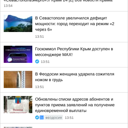
«Севастопольэнерго».//
Крым 24 |Z| Все новости Крыма
13:54
В Севастополе увеличился дефицит
мощности: город переходит на режим «2
через 6»
13:51
Госкоммол Республики Крым доступен в
мессенджере МАХ!
13:51
В Феодосии женщина ударила сожителя
ножом в грудь
13:51
Обновлены списки адресов абонентов и
пунктов приема заявлений на получение
единовременной выплаты
ФЕОДОСИЯ
13:51