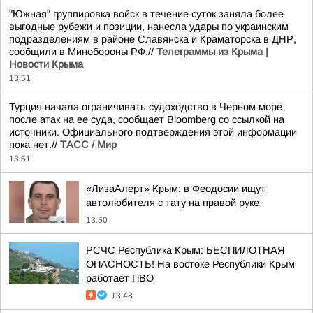
"Южная" группировка войск в течение суток заняла более
выгодные рубежи и позиции, нанесла удары по украинским
подразделениям в районе Славянска и Краматорска в ДНР,
сообщили в Минобороны РФ.//
Телеграммы из Крыма |
Новости Крыма
13:51
Турция начала ограничивать судоходство в Черном море
после атак на ее суда, сообщает Bloomberg со ссылкой на
источники. Официального подтверждения этой информации
пока нет.//
ТАСС / Мир
13:51
«ЛизаАлерт» Крым: в Феодосии ищут
автолюбителя с тату на правой руке
13:50
РСЧС Республика Крым: БЕСПИЛОТНАЯ
ОПАСНОСТЬ! На востоке Республики Крым
работает ПВО
13:48