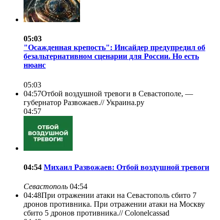
05:03
"Осажденная крепость": Инсайдер предупредил об
безальтернативном сценарии для России. Но есть
нюанс
05:03
04:57
Отбой воздушной тревоги в Севастополе, —
губернатор Развожаев.//
Украина.ру
04:57
04:54
Михаил Развожаев: Отбой воздушной тревоги
Севастополь
04:54
04:48
При отражении атаки на Севастополь сбито 7
дронов противника. При отражении атаки на Москву
сбито 5 дронов противника.//
Colonelcassad