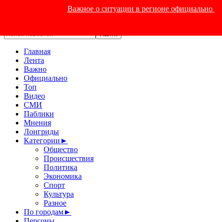
Важное о ситуации в регионе официально
Главная
Лента
Важно
Официально
Топ
Видео
СМИ
Паблики
Мнения
Лонгриды
Категории
►
Общество
Происшествия
Политика
Экономика
Спорт
Культура
Разное
По городам
►
Персоны