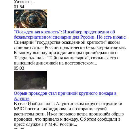
Уиткофф...
01:54
"Осажденная крепость": Инсайдер предупредил об
безальтернативном сценарии для России. Но есть нюанс
Сценарий "государства-осажденной крепости" якобы
становится для России практически безальтернативным.
К такому выводу приходят авторы пролиберального
Telegram-канала "Тайная канцелярия", связывая его с
нынешней динамикой на постсоветском...
05:03
Обрыв проводов стал причиной крупного пожара в
Алуште
В селе Изобильное в Алуштинском округе сотрудники
МЧС России ликвидировали возгорание сухой
растительности. Из-за порывов ветра произошёл обрыв
проводов, что привело к пожару. Об этом сообщили в
пресс-службе ГУ МЧС России...