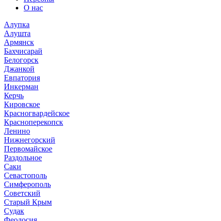
О нас
Алупка
Алушта
Армянск
Бахчисарай
Белогорск
Джанкой
Евпатория
Инкерман
Керчь
Кировское
Красногвардейское
Красноперекопск
Ленино
Нижнегорский
Первомайское
Раздольное
Саки
Севастополь
Симферополь
Советский
Старый Крым
Судак
Феодосия