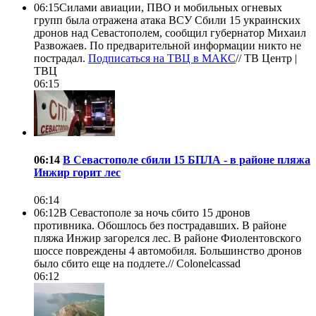
06:15
Силами авиации, ПВО и мобильных огневых
групп была отражена атака ВСУ Сбили 15 украинских
дронов над Севастополем, сообщил губернатор Михаил
Развожаев. По предварительной информации никто не
пострадал.
Подписаться на ТВЦ в МАКС
//
ТВ Центр |
ТВЦ
06:15
06:14
В Севастополе сбили 15 БПЛА - в районе пляжа
Инжир горит лес
06:14
06:12
В Севастополе за ночь сбито 15 дронов
противника. Обошлось без пострадавших. В районе
пляжа Инжир загорелся лес. В районе Фиолентовского
шоссе повреждены 4 автомобиля. Большинство дронов
было сбито еще на подлете.//
Colonelcassad
06:12