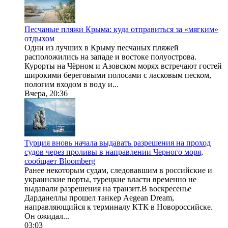
Песчаные пляжи Крыма: куда отправиться за «мягким»
отдыхом
Одни из лучших в Крыму песчаных пляжей
расположились на западе и востоке полуострова.
Курорты на Чёрном и Азовском морях встречают гостей
широкими береговыми полосами с ласковым песком,
пологим входом в воду и...
Вчера, 20:36
Турция вновь начала выдавать разрешения на проход
судов через проливы в направлении Черного моря,
сообщает Bloomberg
Ранее некоторым судам, следовавшим в российские и
украинские порты, турецкие власти временно не
выдавали разрешения на транзит.В воскресенье
Дарданеллы прошел танкер Aegean Dream,
направляющийся к терминалу КТК в Новороссийске.
Он ожидал...
03:03