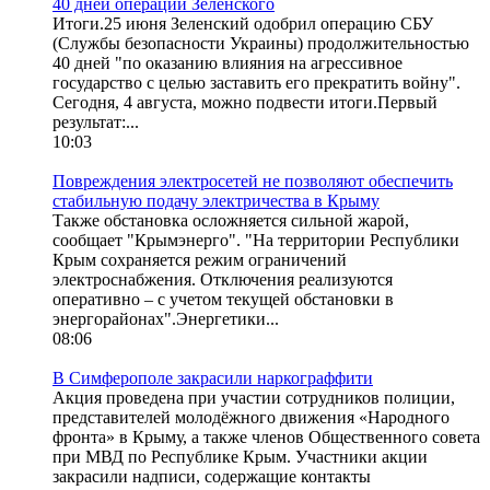
40 дней операции Зеленского
Итоги.25 июня Зеленский одобрил операцию СБУ
(Службы безопасности Украины) продолжительностью
40 дней "по оказанию влияния на агрессивное
государство с целью заставить его прекратить войну".
Сегодня, 4 августа, можно подвести итоги.Первый
результат:...
10:03
Повреждения электросетей не позволяют обеспечить
стабильную подачу электричества в Крыму
Также обстановка осложняется сильной жарой,
сообщает "Крымэнерго". "На территории Республики
Крым сохраняется режим ограничений
электроснабжения. Отключения реализуются
оперативно – с учетом текущей обстановки в
энергорайонах".Энергетики...
08:06
В Симферополе закрасили наркограффити
Акция проведена при участии сотрудников полиции,
представителей молодёжного движения «Народного
фронта» в Крыму, а также членов Общественного совета
при МВД по Республике Крым. Участники акции
закрасили надписи, содержащие контакты