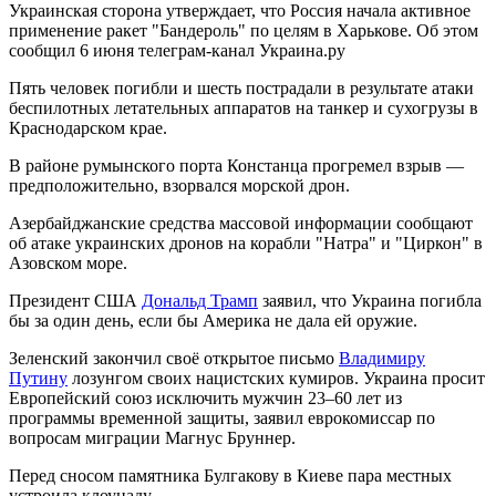
Украинская сторона утверждает, что Россия начала активное
применение ракет "Бандероль" по целям в Харькове. Об этом
сообщил 6 июня телеграм-канал Украина.ру
Пять человек погибли и шесть пострадали в результате атаки
беспилотных летательных аппаратов на танкер и сухогрузы в
Краснодарском крае.
В районе румынского порта Констанца прогремел взрыв —
предположительно, взорвался морской дрон.
Азербайджанские средства массовой информации сообщают
об атаке украинских дронов на корабли "Натра" и "Циркон" в
Азовском море.
Президент США
Дональд Трамп
заявил, что Украина погибла
бы за один день, если бы Америка не дала ей оружие.
Зеленский закончил своё открытое письмо
Владимиру
Путину
лозунгом своих нацистских кумиров. Украина просит
Европейский союз исключить мужчин 23–60 лет из
программы временной защиты, заявил еврокомиссар по
вопросам миграции Магнус Бруннер.
Перед сносом памятника Булгакову в Киеве пара местных
устроила клоунаду.