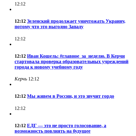
12:12
12:12
Зеленский продолжает уничтожать Украину,
потому что это выгодно Западу
12:12
12:12
Иван Кошель: #главное_за_неделю. В Керчи
стартовала проверка образовательных учреждений
города к новому учебному году
Керчь
12:12
12:12
Мы живем в России, и это звучит гордо
12:12
12:12
ЕДГ — это не просто голосование, а
возможность повлиять на будущее