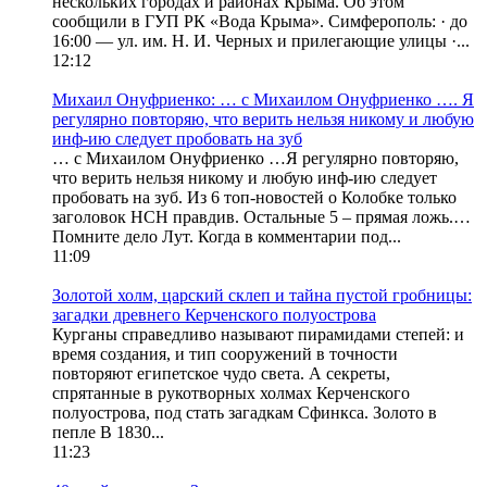
нескольких городах и районах Крыма. Об этом
сообщили в ГУП РК «Вода Крыма». Симферополь: · до
16:00 — ул. им. Н. И. Черных и прилегающие улицы ·...
12:12
Михаил Онуфриенко: … с Михаилом Онуфриенко …. Я
регулярно повторяю, что верить нельзя никому и любую
инф-ию следует пробовать на зуб
… с Михаилом Онуфриенко …Я регулярно повторяю,
что верить нельзя никому и любую инф-ию следует
пробовать на зуб. Из 6 топ-новостей о Колобке только
заголовок НСН правдив. Остальные 5 – прямая ложь.…
Помните дело Лут. Когда в комментарии под...
11:09
Золотой холм, царский склеп и тайна пустой гробницы:
загадки древнего Керченского полуострова
Курганы справедливо называют пирамидами степей: и
время создания, и тип сооружений в точности
повторяют египетское чудо света. А секреты,
спрятанные в рукотворных холмах Керченского
полуострова, под стать загадкам Сфинкса. Золото в
пепле В 1830...
11:23