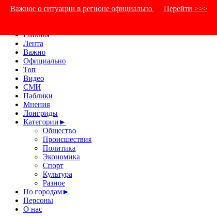
Важное о ситуации в регионе официально
Перейти
>>>
Главная
Лента
Важно
Официально
Топ
Видео
СМИ
Паблики
Мнения
Лонгриды
Категории
►
Общество
Происшествия
Политика
Экономика
Спорт
Культура
Разное
По городам
►
Персоны
О нас