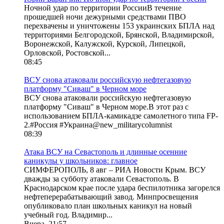
Ночной удар по территории РоссииВ течение
прошедшей ночи дежурными средствами ПВО
перехвачены и уничтожены 153 украинских БПЛА над
территориями Белгородской, Брянской, Владимирской,
Воронежской, Калужской, Курской, Липецкой,
Орловской, Ростовской...
08:45
ВСУ снова атаковали российскую нефтегазовую
платформу "Сиваш" в Черном море
ВСУ снова атаковали российскую нефтегазовую
платформу "Сиваш" в Черном море.В этот раз с
использованием БПЛА-камикадзе самолетного типа FP-
2.#Россия #Украина@new_militarycolumnist
08:39
Атака ВСУ на Севастополь и длинные осенние
каникулы у школьников: главное
СИМФЕРОПОЛЬ, 8 авг – РИА Новости Крым. ВСУ
дважды за субботу атаковали Севастополь. В
Краснодарском крае после удара беспилотника загорелся
нефтеперерабатывающий завод. Минпросвещения
опубликовало план школьных каникул на новый
учебный год. Владимир...
Вчера, 21:57