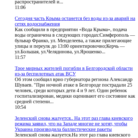
распространителей и...
11:06
Сегодня часть Крыма останется без воды из-за аварий на
сетях водоснабжения
Как сообщили в предприятии «Вода Крыма», подача
воды ограничена в следующих городах:Симферополь —
бульвар Франко, ул. Менделеева, а также прилегающие
улицы и переулк до 13:00 ориентировочно;Керчь —
ул.Большая, ул.Челядинова, ул.Ярошенко...
11:57
Трое мирных жителей погибли в Белгородской области
из-за беспилотных атак ВСУ
Об этом сообщил врио губернатора региона Александр
Шуваев. "При ночной атаке в Белгороде пострадали 25
человек, среди которых дети 4 и 9 лет. Один ребенок
госпитализирован, медики оценивают его состояние как
средней степени...
10:54
Зеленский снова жалуется.. На этот раз глава киевского
режима заявил, что на Западе многие не хотят, чтобы
Украина производила баллистические ракеты
Зеленский снова жалуется.На этот раз глава киевского