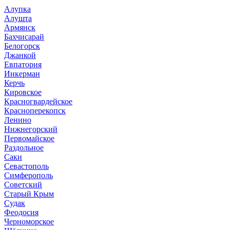
Алупка
Алушта
Армянск
Бахчисарай
Белогорск
Джанкой
Евпатория
Инкерман
Керчь
Кировское
Красногвардейское
Красноперекопск
Ленино
Нижнегорский
Первомайское
Раздольное
Саки
Севастополь
Симферополь
Советский
Старый Крым
Судак
Феодосия
Черноморское