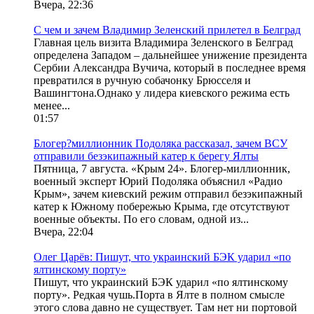
Вчера, 22:36
С чем и зачем Владимир Зеленский прилетел в Белград
Главная цель визита Владимира Зеленского в Белград
определена Западом – дальнейшее унижение президента
Сербии Александра Вучича, который в последнее время
превратился в ручную собачонку Брюсселя и
Вашингтона.Однако у лидера киевского режима есть
менее...
01:57
Блогер?миллионник Подоляка рассказал, зачем ВСУ
отправили безэкипажный катер к берегу Ялты
Пятница, 7 августа. «Крым 24». Блогер-миллионник,
военный эксперт Юрий Подоляка объяснил «Радио
Крым», зачем киевский режим отправил безэкипажный
катер к Южному побережью Крыма, где отсутствуют
военные объекты. По его словам, одной из...
Вчера, 22:04
Олег Царёв: Пишут, что украинский БЭК ударил «по
ялтинскому порту»
Пишут, что украинский БЭК ударил «по ялтинскому
порту». Редкая чушь.Порта в Ялте в полном смысле
этого слова давно не существует. Там нет ни портовой