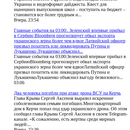
Украины и видеоформат дайджеста. Квест для
нынешних выпускников школ – поступить на бюджет –
становится все более трудным и...
Вчера, 23:54
Главные события на 03:00:. Зеленский впервые прибыл
в Сербию Bloomberg прогнозирует обвал экспорта
украинского зерна более чем вдвое Латвийский офицер
призвал похитить или ликвидировать Путина и
Лукашенко Лукашенко объяснил...
Главные события на 03:00:Зеленский впервые прибыл в
СербиюBloomberg прогнозирует обвал экспорта
украинского зерна более чем вдвоеЛатвийский офицер
призвал похитить или ликвидировать Путина и
ЛукашенкоЛукашенко объяснил выгоду безвизового...
03:06
Два человека погибли при атаке дрона ВСУ на Керчь
Глава Крыма Сергей Аксенов выразил искренние
соболезнования семьям погибших.Многоквартирный
дом в Керчи попал под удар украинского дрона. Об этом
сообщил глава Крыма Сергей Аксенов в своем Telegram-
канале. «К сожалению, есть жертвы среди мирных
людей:...
Вчера, 22:39