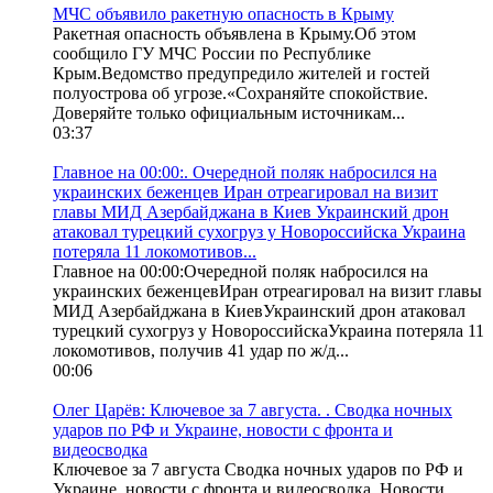
МЧС объявило ракетную опасность в Крыму
Ракетная опасность объявлена в Крыму.Об этом
сообщило ГУ МЧС России по Республике
Крым.Ведомство предупредило жителей и гостей
полуострова об угрозе.«Сохраняйте спокойствие.
Доверяйте только официальным источникам...
03:37
Главное на 00:00:. Очередной поляк набросился на
украинских беженцев Иран отреагировал на визит
главы МИД Азербайджана в Киев Украинский дрон
атаковал турецкий сухогруз у Новороссийска Украина
потеряла 11 локомотивов...
Главное на 00:00:Очередной поляк набросился на
украинских беженцевИран отреагировал на визит главы
МИД Азербайджана в КиевУкраинский дрон атаковал
турецкий сухогруз у НовороссийскаУкраина потеряла 11
локомотивов, получив 41 удар по ж/д...
00:06
Олег Царёв: Ключевое за 7 августа. . Сводка ночных
ударов по РФ и Украине, новости с фронта и
видеосводка
Ключевое за 7 августа Сводка ночных ударов по РФ и
Украине, новости с фронта и видеосводка. Новости