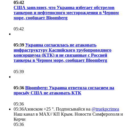
05:42
США заявляют, что Украина избегает обстрелов
танкеров и нефтеносного месторождения в Черном
море, сообщает Bloomberg
05:42
05:39
Украина согласилась не атаковать
инфраструктуру Каспийского трубопроводного
консорциума (КТК) и не связанные с Россией
танкеры в Черном море, сообщает Bloomberg
05:39
05:36
Bloomberg: Украина ответила согласием на
просьбу США не атаковать КТК
05:36
05:36
Азовском +25 °. Подписывайся на
@truekpcrimea
Наш канал в MAX//
КП Крым. Новости Симферополя и
Керчи
05:36