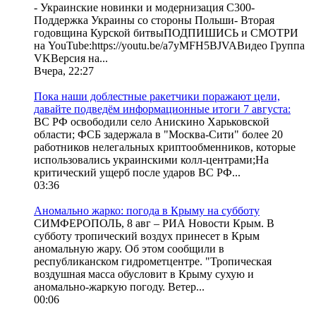
- Украинские новинки и модернизация С300-
Поддержка Украины со стороны Польши- Вторая
годовщина Курской битвыПОДПИШИСЬ и СМОТРИ
на YouTube:https://youtu.be/a7yMFH5BJVAВидео Группа
VKВерсия на...
Вчера, 22:27
Пока наши доблестные ракетчики поражают цели,
давайте подведём информационные итоги 7 августа:
ВС РФ освободили село Анискино Харьковской
области; ФСБ задержала в "Москва-Сити" более 20
работников нелегальных криптообменников, которые
использовались украинскими колл-центрами;На
критический ущерб после ударов ВС РФ...
03:36
Аномально жарко: погода в Крыму на субботу
СИМФЕРОПОЛЬ, 8 авг – РИА Новости Крым. В
субботу тропический воздух принесет в Крым
аномальную жару. Об этом сообщили в
республиканском гидрометцентре. "Тропическая
воздушная масса обусловит в Крыму сухую и
аномально-жаркую погоду. Ветер...
00:06