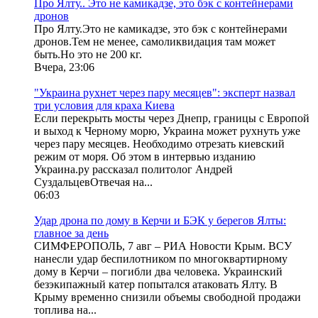
Про Ялту.. Это не камикадзе, это бэк с контейнерами
дронов
Про Ялту.Это не камикадзе, это бэк с контейнерами
дронов.Тем не менее, самоликвидация там может
быть.Но это не 200 кг.
Вчера, 23:06
"Украина рухнет через пару месяцев": эксперт назвал
три условия для краха Киева
Если перекрыть мосты через Днепр, границы с Европой
и выход к Черному морю, Украина может рухнуть уже
через пару месяцев. Необходимо отрезать киевский
режим от моря. Об этом в интервью изданию
Украина.ру рассказал политолог Андрей
СуздальцевОтвечая на...
06:03
Удар дрона по дому в Керчи и БЭК у берегов Ялты:
главное за день
СИМФЕРОПОЛЬ, 7 авг – РИА Новости Крым. ВСУ
нанесли удар беспилотником по многоквартирному
дому в Керчи – погибли два человека. Украинский
безэкипажный катер попытался атаковать Ялту. В
Крыму временно снизили объемы свободной продажи
топлива на...