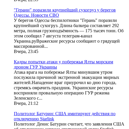
"Герани" поразили крупнейший сухогруз у берегов
Одессы. Новости СВО
У берегов Одессы беспилотники "Герань" поразили
крупнейший сухогруз. Длина балкера составляет 292
метра, полная грузоподъёмность — 175 тысяч тонн. Об
этом сообщил 7 августа телеграм-канал
Украина.руВражеские ресурсы сообщают о грядущей
массированной...
Вчера, 23:45
Кадры попытки атаки у побережья Ялты морским
дроном ГУР Украины
Атака врага на побережье Ялты минувшим утром
послужила причиной экстренной эвакуации мирных
жителей.Нападение враг приурочил ко дню города,
стремясь омрачить праздник. Украинские ресурсы
восприняли провальную операцию ГУР режима
Зеленского с...
Вчера, 21:12
Политолог Батурин: США имитируют действия по
отключению Starlink
Политолог Денис Батурин считает, что заявления США