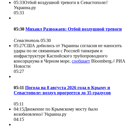
05:33
Отбой воздушной тревоги в Севастополе//
Украина.ру
05:33
05:30
Михаил Развожаев: Отбой воздушной тревоги
Севастополь
05:30
05:27
США добились от Украины согласия не наносить
удары по не связанным с Россией танкерам и
инфраструктуре Каспийского трубопроводного
консорциума в Черном море,
сообщает
Bloomberg.//
РИА
Новости
05:27
05:11
Погода на 8 августа 2026 года в Крыму и
Севастополе: воздух прогреется до 35 градусов
05:11
04:15
Движение по Крымскому мосту было
возобновлено//
Украина.ру
04:15