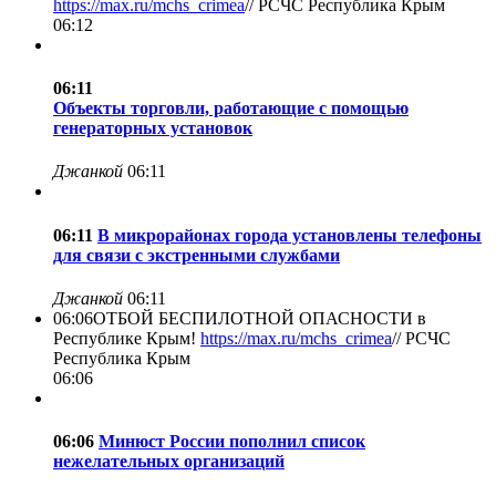
https://max.ru/mchs_crimea
//
РСЧС Республика Крым
06:12
06:11
Объекты торговли, работающие с помощью
генераторных установок
Джанкой
06:11
06:11
В микрорайонах города установлены телефоны
для связи с экстренными службами
Джанкой
06:11
06:06
ОТБОЙ БЕСПИЛОТНОЙ ОПАСНОСТИ в
Республике Крым!
https://max.ru/mchs_crimea
//
РСЧС
Республика Крым
06:06
06:06
Минюст России пополнил список
нежелательных организаций