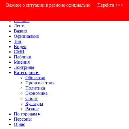
Важное о ситуации в регионе официально
Перейти
>>>
Главная
Лента
Важно
Официально
Топ
Видео
СМИ
Паблики
Мнения
Лонгриды
Категории
►
Общество
Происшествия
Политика
Экономика
Спорт
Культура
Разное
По городам
►
Персоны
О нас