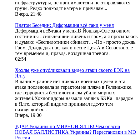
инфраструктуры, не принимаются и не отправляются
грузы. Редко подходят катера к причалам...
Вчера, 21:48
Платон Беседин: Деформация всё-таки у меня
Деформация всё-таки у меня.В Йошкар-Оле за окном
гостиницы - сильнейший ливень и гром, а я просыпаюсь
и думаю: «Беспилотники сбивают…»Но - просто дождь.
Гром. Дождь для нас, как в песне Цоя.А в Севастополе
тем временем и, правда, воздушная тревога.
02:54
Хохлы уже опубликовали видео атаки своего БЭК на
Ялту
В данном районе нет никаких военных целей и эта
атака последовала за терактом на пляже в Геленджике,
где террористы беспилотником убили мирных
жителей.Хохлопидоры назвали заплыв БЭКа "парадом"
в Ялте, который видимо принимал где-то там
находящийся...
Вчера, 19:00
УДАР Украины по МИРНОЙ ЯЛТЕ! Чем опасна
НОВАЯ БАЛЛИСТИКА Украины? Перестановки в МО
России