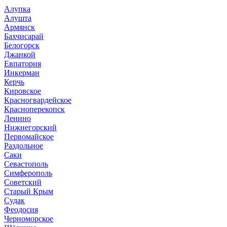
Алупка
Алушта
Армянск
Бахчисарай
Белогорск
Джанкой
Евпатория
Инкерман
Керчь
Кировское
Красногвардейское
Красноперекопск
Ленино
Нижнегорский
Первомайское
Раздольное
Саки
Севастополь
Симферополь
Советский
Старый Крым
Судак
Феодосия
Черноморское