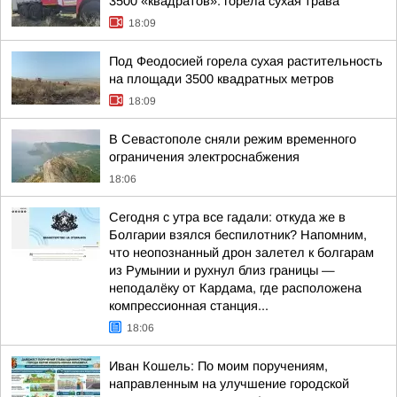
3500 «квадратов»: горела сухая трава
18:09
Под Феодосией горела сухая растительность
на площади 3500 квадратных метров
18:09
В Севастополе сняли режим временного
ограничения электроснабжения
18:06
Сегодня с утра все гадали: откуда же в
Болгарии взялся беспилотник? Напомним,
что неопознанный дрон залетел к болгарам
из Румынии и рухнул близ границы —
неподалёку от Кардама, где расположена
компрессионная станция...
18:06
Иван Кошель: По моим поручениям,
направленным на улучшение городской