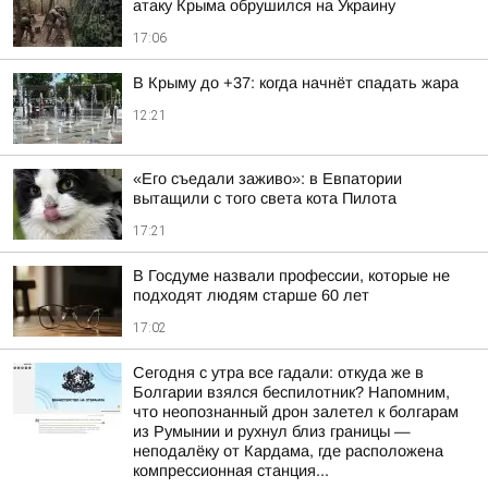
атаку Крыма обрушился на Украину
17:06
В Крыму до +37: когда начнёт спадать жара
12:21
«Его съедали заживо»: в Евпатории
вытащили с того света кота Пилота
17:21
В Госдуме назвали профессии, которые не
подходят людям старше 60 лет
17:02
Сегодня с утра все гадали: откуда же в
Болгарии взялся беспилотник? Напомним,
что неопознанный дрон залетел к болгарам
из Румынии и рухнул близ границы —
неподалёку от Кардама, где расположена
компрессионная станция...