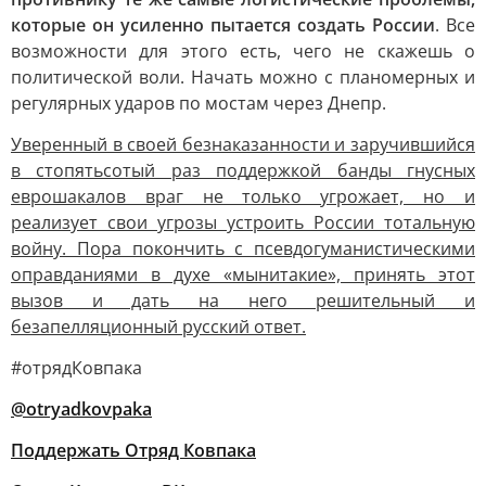
которые он усиленно пытается создать России
. Все
возможности для этого есть, чего не скажешь о
политической воли. Начать можно с планомерных и
регулярных ударов по мостам через Днепр.
Уверенный в своей безнаказанности и заручившийся
в стопятьсотый раз поддержкой банды гнусных
еврошакалов враг не только угрожает, но и
реализует свои угрозы устроить России тотальную
войну. Пора покончить с псевдогуманистическими
оправданиями в духе «мынитакие», принять этот
вызов и дать на него решительный и
безапелляционный русский ответ.
#отрядКовпака
@otryadkovpaka
Поддержать Отряд Ковпака