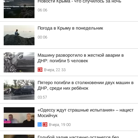
Новости Крыма - что случилось за ночь
06:06
Погода в Крыму в понедельник
00:06
Машину разворотило в жесткой аварии в
ДНР: погибли 5 человек
Вчера, 22:33
Пятеро погибли в столкновении двух машин в
ДНР, среди них ребёнок
03:57
«Одессу ждут страшные испытания» – нацист
Мосийчук
Вчера, 19:00
Голубой залив частично останется без