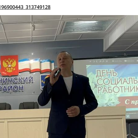
-196900443_313749128