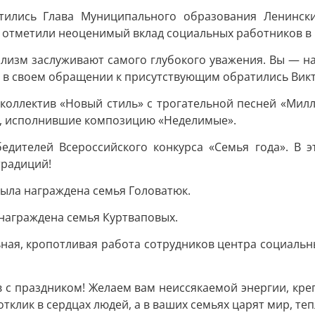
тились Глава Муниципального образования Ленинс
и отметили неоценимый вклад социальных работников в 
ализм заслуживают самого глубокого уважения. Вы — н
— в своем обращении к присутствующим обратились Викт
коллектив «Новый стиль» с трогательной песней «Мил
а, исполнившие композицию «Неделимые».
едителей Всероссийского конкурса «Семья года». В э
традиций!
ыла награждена семья Головатюк.
награждена семья Куртваповых.
ьная, кропотливая работа сотрудников центра социаль
 с праздником! Желаем вам неиссякаемой энергии, креп
тклик в сердцах людей, а в ваших семьях царят мир, те