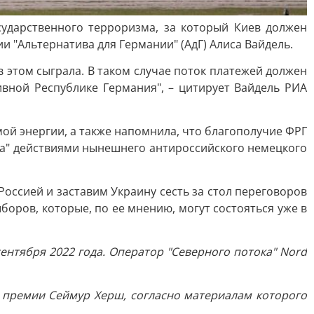
сударственного терроризма, за который Киев должен
 "Альтернатива для Германии" (АдГ) Алиса Вайдель.
в этом сыграла. В таком случае поток платежей должен
вной Республике Германия", – цитирует Вайдель РИА
ой энергии, а также напомнила, что благополучие ФРГ
на" действиями нынешнего антироссийского немецкого
Россией и заставим Украину сесть за стол переговоров
боров, которые, по ее мнению, могут состояться уже в
ентября 2022 года. Оператор "Северного потока" Nord
й премии Сеймур Херш, согласно материалам которого