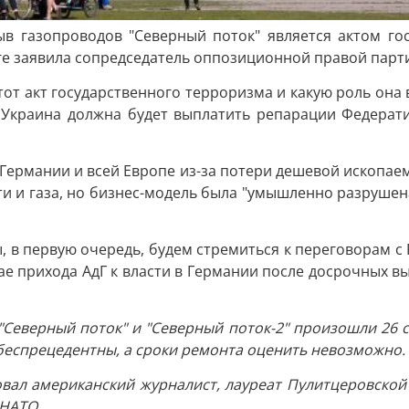
в газопроводов "Северный поток" является актом го
е заявила сопредседатель оппозиционной правой партии
от акт государственного терроризма и какую роль она 
ь Украина должна будет выплатить репарации Федерати
 Германии и всей Европе из-за потери дешевой ископаем
ти и газа, но бизнес-модель была "умышленно разруше
, в первую очередь, будем стремиться к переговорам с 
чае прихода АдГ к власти в Германии после досрочных вы
"Северный поток" и "Северный поток-2" произошли 26 с
беспрецедентны, а сроки ремонта оценить невозможно.
овал американский журналист, лауреат Пулитцеровско
 НАТО.