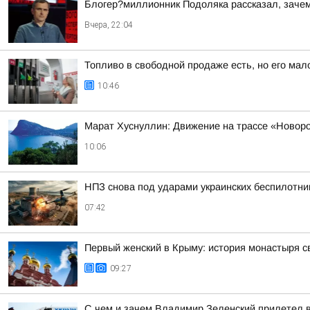
Блогер?миллионник Подоляка рассказал, зачем
Вчера, 22:04
Топливо в свободной продаже есть, но его мало
10:46
Марат Хуснуллин: Движение на трассе «Новор
10:06
НПЗ снова под ударами украинских беспилотни
07:42
Первый женский в Крыму: история монастыря с
09:27
С чем и зачем Владимир Зеленский прилетел 