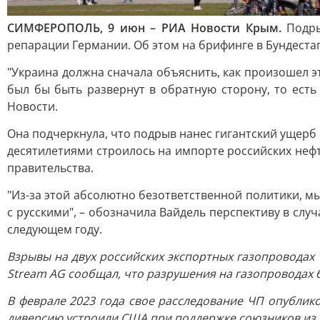
СИМФЕРОПОЛЬ, 9 июн – РИА Новости Крым.
Подры
репарации Германии. Об этом на брифинге в Бундестаг
"Украина должна сначала объяснить, как произошел эт
был бы быть развернут в обратную сторону, то ест
Новости.
Она подчеркнула, что подрыв нанес гигантский ущерб
десятилетиями строилось на импорте российских неф
правительства.
"Из-за этой абсолютно безответственной политики, мы
с русскими", – обозначила Вайдель перспективу в слу
следующем году.
Взрывы на двух российских экспортных газопроводах 
Stream AG сообщал, что разрушения на газопроводах 
В феврале 2023 года свое расследование ЧП опублик
диверсию устроили США при поддержке союзников из