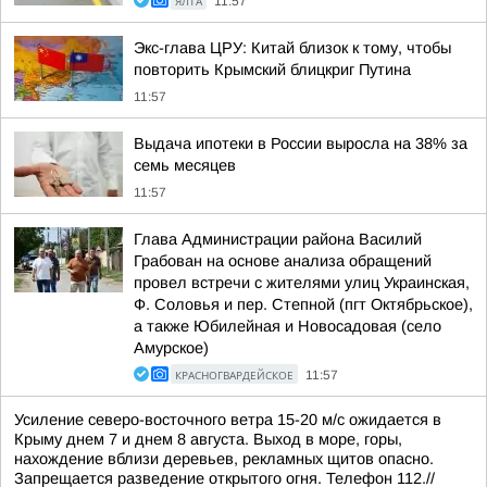
ЯЛТА
11:57
Экс-глава ЦРУ: Китай близок к тому, чтобы
повторить Крымский блицкриг Путина
11:57
Выдача ипотеки в России выросла на 38% за
семь месяцев
11:57
Глава Администрации района Василий
Грабован на основе анализа обращений
провел встречи с жителями улиц Украинская,
Ф. Соловья и пер. Степной (пгт Октябрьское),
а также Юбилейная и Новосадовая (село
Амурское)
КРАСНОГВАРДЕЙСКОЕ
11:57
Усиление северо-восточного ветра 15-20 м/с ожидается в
Крыму днем 7 и днем 8 августа. Выход в море, горы,
нахождение вблизи деревьев, рекламных щитов опасно.
Запрещается разведение открытого огня. Телефон 112.//