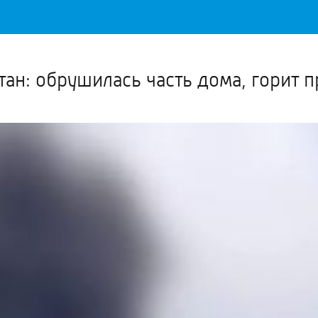
Важное о ситуации в регионе официально
Перейти
>>
тан: обрушилась часть дома, горит 