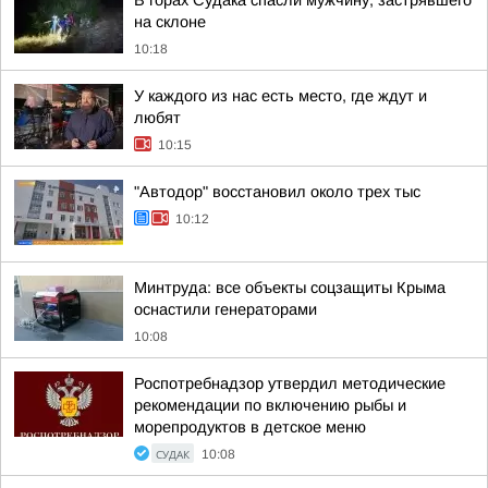
В горах Судака спасли мужчину, застрявшего
на склоне
10:18
У каждого из нас есть место, где ждут и
любят
10:15
"Автодор" восстановил около трех тыс
10:12
Минтруда: все объекты соцзащиты Крыма
оснастили генераторами
10:08
Роспотребнадзор утвердил методические
рекомендации по включению рыбы и
морепродуктов в детское меню
СУДАК
10:08