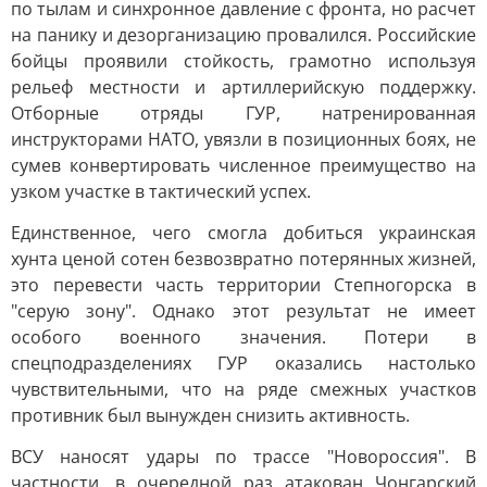
по тылам и синхронное давление с фронта, но расчет
на панику и дезорганизацию провалился. Российские
бойцы проявили стойкость, грамотно используя
рельеф местности и артиллерийскую поддержку.
Отборные отряды ГУР, натренированная
инструкторами НАТО, увязли в позиционных боях, не
сумев конвертировать численное преимущество на
узком участке в тактический успех.
Единственное, чего смогла добиться украинская
хунта ценой сотен безвозвратно потерянных жизней,
это перевести часть территории Степногорска в
"серую зону". Однако этот результат не имеет
особого военного значения. Потери в
спецподразделениях ГУР оказались настолько
чувствительными, что на ряде смежных участков
противник был вынужден снизить активность.
ВСУ наносят удары по трассе "Новороссия". В
частности, в очередной раз атакован Чонгарский