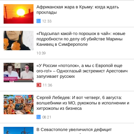
Африканская жара в Крыму: когда ждать
прохлады
12:33
«Подсыпал какой-то порошок в чай»: новые
подробности по делу об убийстве Марины
Канивец в Симферополе
10:39
«У России «потолок», а мы с Европой еще
ого-го!» – Одноглазый экстремист Арестович
запугивает русских
11:36
Сергей Лебедев: И вот четверг, 6 августа:
волшебники из МО, рукожопы в исполнении и
хитрожопы из бизнеса
08:21
В Севастополе увеличился дефицит