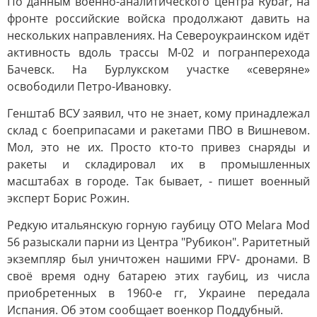
По данным военно-аналитического центра Rybar, на
фронте российские войска продолжают давить на
нескольких направлениях. На Североукраинском идёт
активность вдоль трассы М-02 и погранперехода
Бачевск. На Бурлукском участке «северяне»
освободили Петро-Ивановку.
Генштаб ВСУ заявил, что не знает, кому принадлежал
склад с боеприпасами и ракетами ПВО в Вишневом.
Мол, это не их. Просто кто-то привез снаряды и
ракеты и складировал их в промышленных
масштабах в городе. Так бывает, - пишет военный
эксперт Борис Рожин.
Редкую итальянскую горную гаубицу OTO Melara Mod
56 разыскали парни из Центра "Рубикон". Раритетный
экземпляр был уничтожен нашими FPV- дронами. В
своё время одну батарею этих гаубиц, из числа
приобретенных в 1960-е гг, Украине передала
Испания. Об этом сообщает военкор Поддубный.