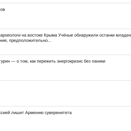
мов
археологи на востоке Крыма Учёные обнаружили останки младен
ние, предположительно...
урин — о том, как пережить энергокризис без паники
ссией лишит Армению суверенитета