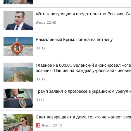
«Это капитуляция и предательство России»: С
Вчера, 22:48
Раскаленный Крым: погода на пятницу
00:03
Главное на 00:00:. Зеленский анонсировал «с
позицию Пашиняна Каждый украинский чиновник 
00:06
Трамп заявил о прогрессе в украинском урегул
00:12
Свет возвращают в дома те, кто не жалеет сво
Вчера, 22:12