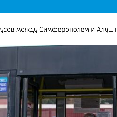
Важное о ситуации в регионе официально
Перейти
>>
усов между Симферополем и Алушт