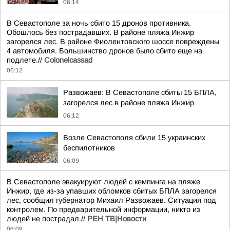
06:14
В Севастополе за ночь сбито 15 дронов противника.
Обошлось без пострадавших. В районе пляжа Инжир
загорелся лес. В районе Фиолентовского шоссе повреждены
4 автомобиля. Большинство дронов было сбито еще на
подлете.//
Colonelcassad
06:12
Развожаев: В Севастополе сбиты 15 БПЛА,
загорелся лес в районе пляжа Инжир
06:12
Возле Севастополя сбили 15 украинских
беспилотников
06:09
В Севастополе эвакуируют людей с кемпинга на пляже
Инжир, где из-за упавших обломков сбитых БПЛА загорелся
лес, сообщил губернатор Михаил Развожаев. Ситуация под
контролем. По предварительной информации, никто из
людей не пострадал.//
РЕН ТВ|Новости
06:09