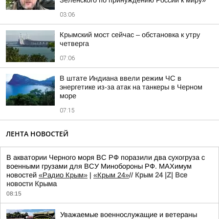
Зеленского по принуждению России к миру»
03:06
Крымский мост сейчас – обстановка к утру
четверга
07:06
В штате Индиана ввели режим ЧС в
энергетике из-за атак на танкеры в Черном
море
07:15
ЛЕНТА НОВОСТЕЙ
В акватории Черного моря ВС РФ поразили два сухогруза с
военными грузами для ВСУ Минобороны РФ. MAXимум
новостей
«Радио Крым»
|
«Крым 24»
//
Крым 24 |Z| Все
новости Крыма
08:15
Уважаемые военнослужащие и ветераны