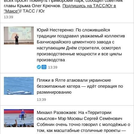
Всех просят покинуть Приморский парк, сообщил советник
главы Крыма Олег Крючков.
Подпишись на ТАСС/Юг в
"Максе"
//
ТАСС / Юг
13:39
Юрий Нестеренко: По сложившейся
традиции поздравил уважаемый коллектив
Бахчисарайского цементного завода с
наступающим Днём строителя, осмотрел
производственные мощности и все циклы
производства
13:39
Пляжи в Ялте атаковали украинские
безэкипажные катера — идёт операция по
разминированию
13:39
Михаил Развожаев: На «Территории
смыслов» Мэр Москвы Сергей Семёнович
Собянин очень точно говорил с молодёжью о
том, как масштабные столичные проекты —