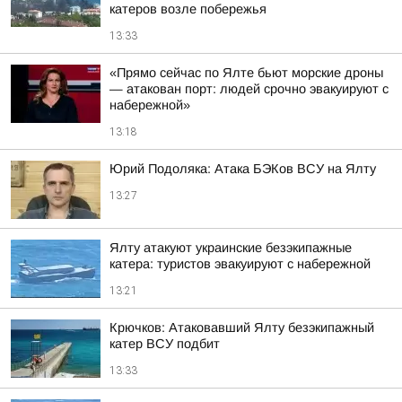
катеров возле побережья
13:33
«Прямо сейчас по Ялте бьют морские дроны
— атакован порт: людей срочно эвакуируют с
набережной»
13:18
Юрий Подоляка: Атака БЭКов ВСУ на Ялту
13:27
Ялту атакуют украинские безэкипажные
катера: туристов эвакуируют с набережной
13:21
Крючков: Атаковавший Ялту безэкипажный
катер ВСУ подбит
13:33