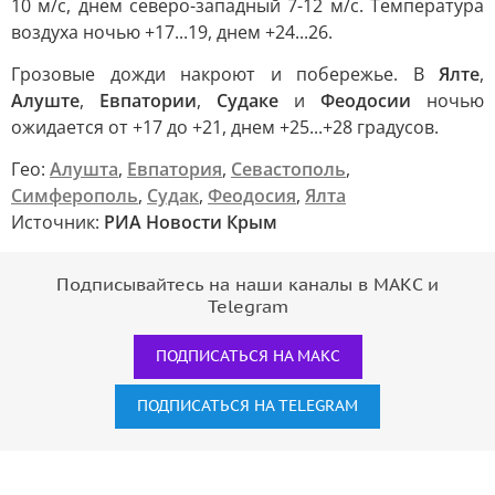
10 м/с, днем северо-западный 7-12 м/с. Температура
воздуха ночью +17...19, днем +24...26.
Грозовые дожди накроют и побережье. В
Ялте
,
Алуште
,
Евпатории
,
Судаке
и
Феодосии
ночью
ожидается от +17 до +21, днем +25...+28 градусов.
Гео:
Алушта
,
Евпатория
,
Севастополь
,
Симферополь
,
Судак
,
Феодосия
,
Ялта
Источник:
РИА Новости Крым
Подписывайтесь на наши каналы в МАКС и
Telegram
ПОДПИСАТЬСЯ НА МАКС
ПОДПИСАТЬСЯ НА TELEGRAM