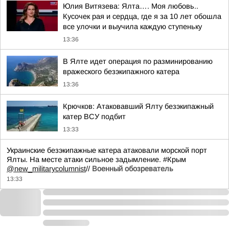
Юлия Витязева: Ялта…. Моя любовь..
Кусочек рая и сердца, где я за 10 лет обошла
все улочки и выучила каждую ступеньку
13:36
В Ялте идет операция по разминированию
вражеского безэкипажного катера
13:36
Крючков: Атаковавший Ялту безэкипажный
катер ВСУ подбит
13:33
Украинские безэкипажные катера атаковали морской порт
Ялты. На месте атаки сильное задымление. #Крым
@new_militarycolumnist
//
Военный обозреватель
13:33