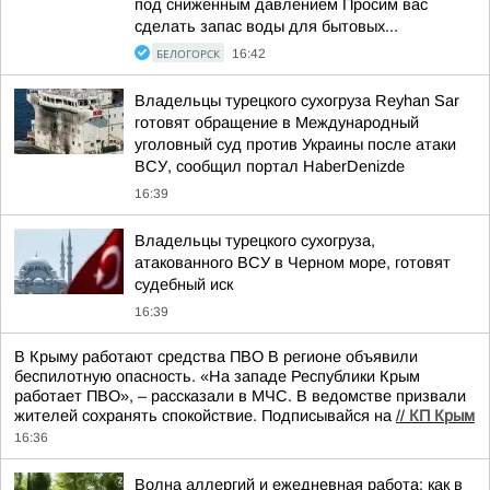
под сниженным давлением Просим вас
сделать запас воды для бытовых...
БЕЛОГОРСК
16:42
Владельцы турецкого сухогруза Reyhan Sar
готовят обращение в Международный
уголовный суд против Украины после атаки
ВСУ, сообщил портал HaberDenizde
16:39
Владельцы турецкого сухогруза,
атакованного ВСУ в Черном море, готовят
судебный иск
16:39
В Крыму работают средства ПВО В регионе объявили
беспилотную опасность. «На западе Республики Крым
работает ПВО», – рассказали в МЧС. В ведомстве призвали
жителей сохранять спокойствие. Подписывайся на
//
КП Крым
16:36
Волна аллергий и ежедневная работа: как в