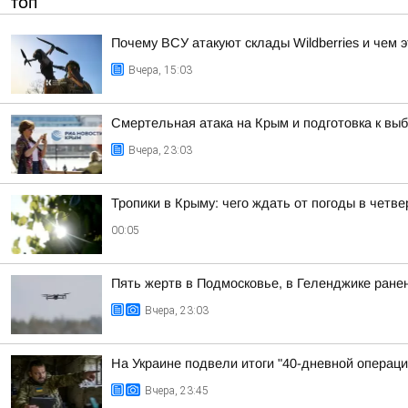
ТОП
Почему ВСУ атакуют склады Wildberries и чем 
Вчера, 15:03
Смертельная атака на Крым и подготовка к выб
Вчера, 23:03
Тропики в Крыму: чего ждать от погоды в четве
00:05
Пять жертв в Подмосковье, в Геленджике ранен
Вчера, 23:03
На Украине подвели итоги "40-дневной операци
Вчера, 23:45