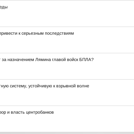
реды
 привести к серьезным последствиям
т за назначением Лямина главой войск БПЛА?
ную систему, устойчивую к взрывной волне
рор и власть центробанков