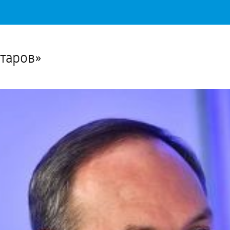
Важное о ситуации в регионе официально
Перейти
>>
таров»