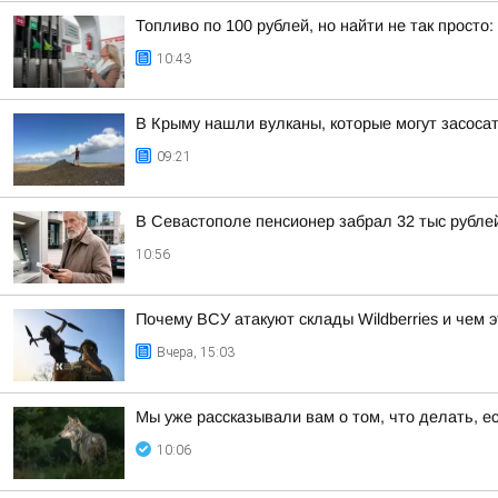
Топливо по 100 рублей, но найти не так просто
10:43
В Крыму нашли вулканы, которые могут засосат
09:21
В Севастополе пенсионер забрал 32 тыс рубле
10:56
Почему ВСУ атакуют склады Wildberries и чем 
Вчера, 15:03
Мы уже рассказывали вам о том, что делать, е
10:06