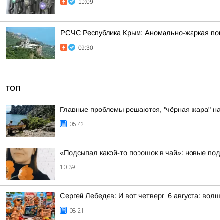
10:09
РСЧС Республика Крым: Аномально-жаркая пого
09:30
ТОП
Главные проблемы решаются, "чёрная жара" на
05:42
«Подсыпал какой-то порошок в чай»: новые по
10:39
Сергей Лебедев: И вот четверг, 6 августа: во
08:21