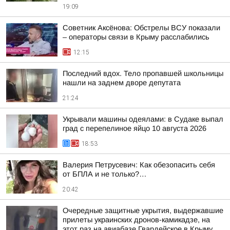
19:09
Советник Аксёнова: Обстрелы ВСУ показали
– операторы связи в Крыму расслабились
12:15
Последний вдох. Тело пропавшей школьницы
нашли на заднем дворе депутата
21:24
Укрывали машины одеялами: в Судаке выпал
град с перепелиное яйцо 10 августа 2026
18:53
Валерия Петрусевич: Как обезопасить себя
от БПЛА и не только?…
20:42
Очередные защитные укрытия, выдержавшие
прилеты украинских дронов-камикадзе, на
этот раз на авиабазе Гвардейское в Крыму